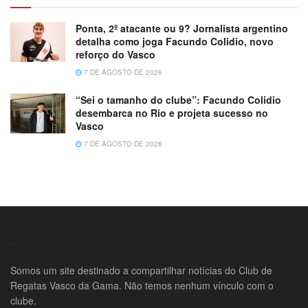
Ponta, 2º atacante ou 9? Jornalista argentino
detalha como joga Facundo Colidio, novo
reforço do Vasco
7 DE AGOSTO DE 2026
“Sei o tamanho do clube”: Facundo Colidio
desembarca no Rio e projeta sucesso no
Vasco
7 DE AGOSTO DE 2026
Somos um site destinado a compartilhar notícias do Club de
Regatas Vasco da Gama. Não temos nenhum vínculo com o
clube.