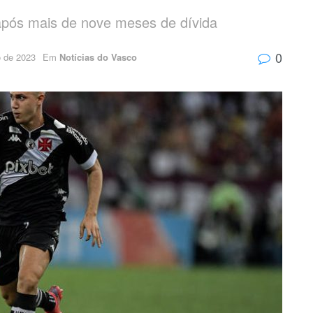
após mais de nove meses de dívida
0
 de 2023
Em
Notícias do Vasco