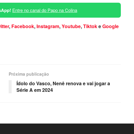
sApp!
Entre no canal do Papo na Colina
itter
,
Facebook
,
Instagram
,
Youtube
,
Tiktok
e
Google
Próxima publicação
Ídolo do Vasco, Nenê renova e vai jogar a
Série A em 2024