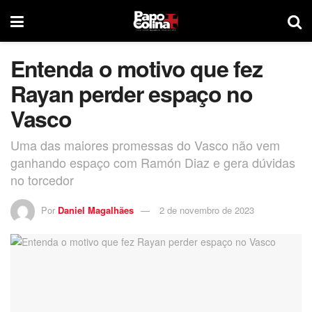
Entenda o motivo que fez
Rayan perder espaço no
Vasco
Uma das maiores promessas do Vasco não vem
ganhando espaço com Ramón Diaz e gera dúvidas
no torcedor
Por
Daniel Magalhães
2 de novembro de 2023