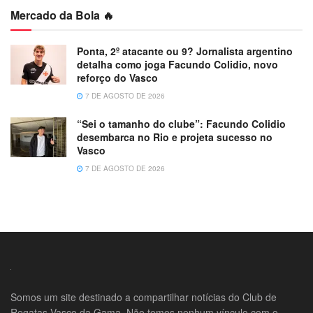
Mercado da Bola 🔥
Ponta, 2º atacante ou 9? Jornalista argentino
detalha como joga Facundo Colidio, novo
reforço do Vasco
7 DE AGOSTO DE 2026
“Sei o tamanho do clube”: Facundo Colidio
desembarca no Rio e projeta sucesso no
Vasco
7 DE AGOSTO DE 2026
Somos um site destinado a compartilhar notícias do Club de
Regatas Vasco da Gama. Não temos nenhum vínculo com o