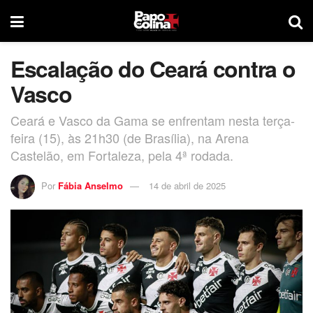
Escalação do Ceará contra o
Vasco
Ceará e Vasco da Gama se enfrentam nesta terça-
feira (15), às 21h30 (de Brasília), na Arena
Castelão, em Fortaleza, pela 4ª rodada.
Por
Fábia Anselmo
14 de abril de 2025