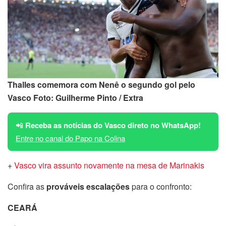
Thalles comemora com Nenê o segundo gol pelo
Vasco Foto: Guilherme Pinto / Extra
📲
Receba as notícias do Vasco direto no WhatsApp!
Entre no canal do Papo na Colina
+
Vasco vira assunto novamente na mesa de Marinakis
Confira as
prováveis escalações
para o confronto:
CEARÁ