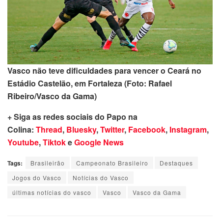
Vasco não teve dificuldades para vencer o Ceará no
Estádio Castelão, em Fortaleza (Foto: Rafael
Ribeiro/Vasco da Gama)
+ Siga as redes sociais do Papo na
Colina:
Thread
,
Bluesky
,
Twitter
,
Facebook
,
Instagram
,
Youtube
,
Tiktok
e
Google News
Tags:
Brasileirão
Campeonato Brasileiro
Destaques
Jogos do Vasco
Notícias do Vasco
últimas notícias do vasco
Vasco
Vasco da Gama