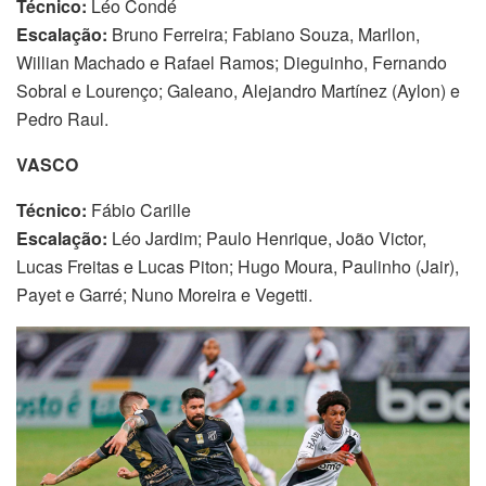
Técnico:
Léo Condé
Escalação:
Bruno Ferreira; Fabiano Souza, Marllon,
Willian Machado e Rafael Ramos; Dieguinho, Fernando
Sobral e Lourenço; Galeano, Alejandro Martínez (Aylon) e
Pedro Raul.
VASCO
Técnico:
Fábio Carille
Escalação:
Léo Jardim; Paulo Henrique, João Victor,
Lucas Freitas e Lucas Piton; Hugo Moura, Paulinho (Jair),
Payet e Garré; Nuno Moreira e Vegetti.