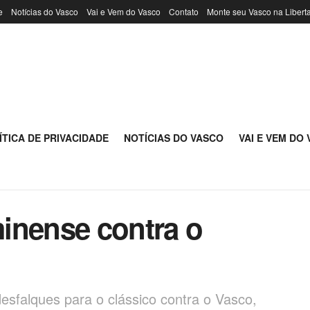
e
Notícias do Vasco
Vai e Vem do Vasco
Contato
Monte seu Vasco na Libert
ÍTICA DE PRIVACIDADE
NOTÍCIAS DO VASCO
VAI E VEM DO
inense contra o
desfalques para o clássico contra o Vasco,