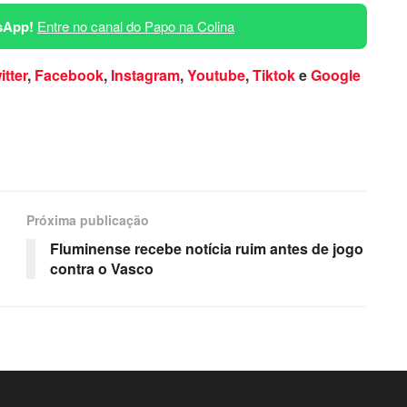
sApp!
Entre no canal do Papo na Colina
itter
,
Facebook
,
Instagram
,
Youtube
,
Tiktok
e
Google
Próxima publicação
Fluminense recebe notícia ruim antes de jogo
contra o Vasco