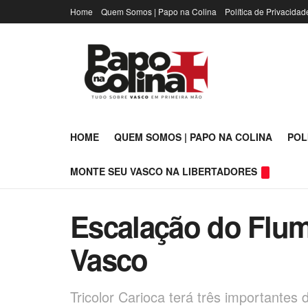
Home
Quem Somos | Papo na Colina
Política de Privacidad
HOME
QUEM SOMOS | PAPO NA COLINA
POL
MONTE SEU VASCO NA LIBERTADORES
Escalação do Flum
Vasco
Tricolor Carioca terá três importantes 