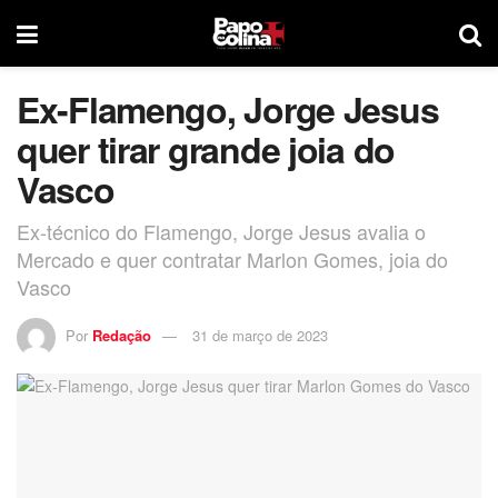
Ex-Flamengo, Jorge Jesus
quer tirar grande joia do
Vasco
Ex-técnico do Flamengo, Jorge Jesus avalia o
Mercado e quer contratar Marlon Gomes, joia do
Vasco
Por
Redação
31 de março de 2023