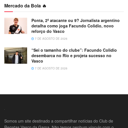
Mercado da Bola 🔥
Ponta, 2º atacante ou 9? Jornalista argentino
detalha como joga Facundo Colidio, novo
reforço do Vasco
7 DE AGOSTO DE 2026
“Sei o tamanho do clube”: Facundo Colidio
desembarca no Rio e projeta sucesso no
Vasco
7 DE AGOSTO DE 2026
Somos um site destinado a compartilhar notícias do Club de
Regatas Vasco da Gama. Não temos nenhum vínculo com o