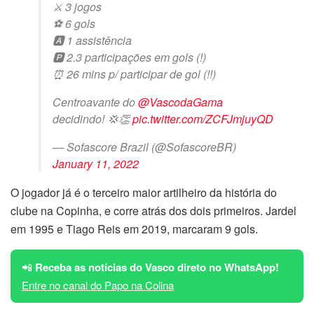
⚔️ 3 jogos
⚽️ 6 gols
🅰️ 1 assistência
🅿️ 2.3 participações em gols (!)
⏰ 26 mins p/ participar de gol (!!)
Centroavante do
@VascodaGama
decidindo! 💢👏
pic.twitter.com/ZCFJmjuyQD
— Sofascore Brazil (@SofascoreBR)
January 11, 2022
O jogador já é o terceiro maior artilheiro da história do
clube na Copinha, e corre atrás dos dois primeiros. Jardel
em 1995 e Tiago Reis em 2019, marcaram 9 gols.
📲
Receba as notícias do Vasco direto no WhatsApp!
Entre no canal do Papo na Colina