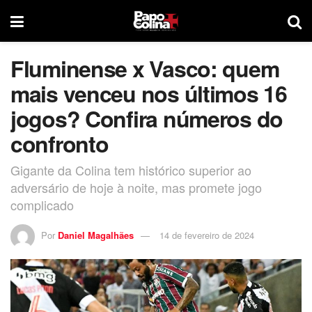
Fluminense x Vasco: quem
mais venceu nos últimos 16
jogos? Confira números do
confronto
Gigante da Colina tem histórico superior ao
adversário de hoje à noite, mas promete jogo
complicado
Por
Daniel Magalhães
14 de fevereiro de 2024