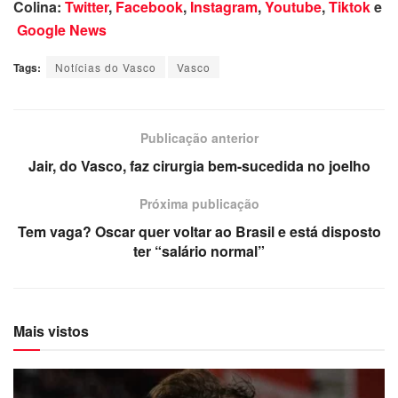
Colina:
Twitter
,
Facebook
,
Instagram
,
Youtube
,
Tiktok
e
Google News
Tags:
Notícias do Vasco
Vasco
Publicação anterior
Jair, do Vasco, faz cirurgia bem-sucedida no joelho
Próxima publicação
Tem vaga? Oscar quer voltar ao Brasil e está disposto
ter “salário normal”
Mais vistos