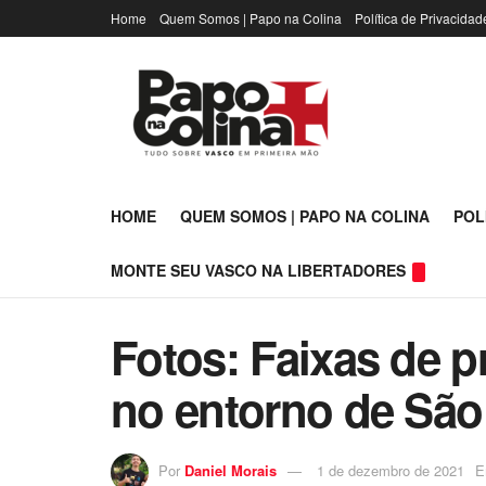
Home
Quem Somos | Papo na Colina
Política de Privacidad
HOME
QUEM SOMOS | PAPO NA COLINA
POL
MONTE SEU VASCO NA LIBERTADORES
Fotos: Faixas de p
no entorno de São
Por
Daniel Morais
1 de dezembro de 2021
E