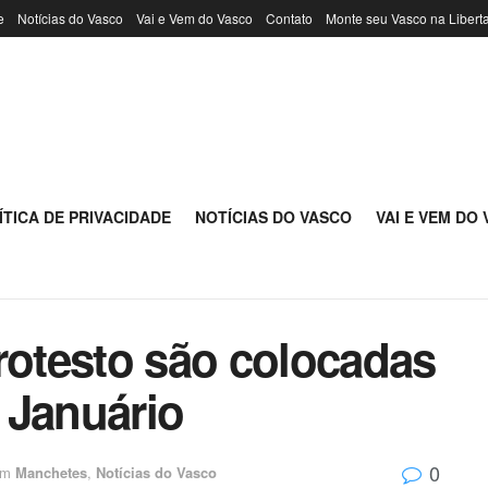
e
Notícias do Vasco
Vai e Vem do Vasco
Contato
Monte seu Vasco na Libert
ÍTICA DE PRIVACIDADE
NOTÍCIAS DO VASCO
VAI E VEM DO
rotesto são colocadas
 Januário
0
m
Manchetes
,
Notícias do Vasco