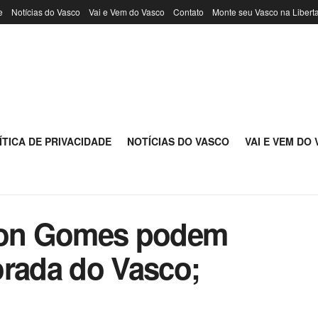
e
Notícias do Vasco
Vai e Vem do Vasco
Contato
Monte seu Vasco na Libert
ÍTICA DE PRIVACIDADE
NOTÍCIAS DO VASCO
VAI E VEM DO
rlon Gomes podem
orada do Vasco;