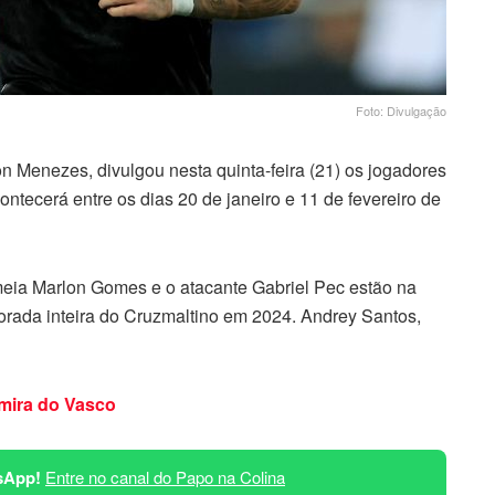
Foto: Divulgação
 Menezes, divulgou nesta quinta-feira (21) os jogadores
ntecerá entre os dias 20 de janeiro e 11 de fevereiro de
eia Marlon Gomes e o atacante Gabriel Pec estão na
orada inteira do Cruzmaltino em 2024. Andrey Santos,
 mira do Vasco
sApp!
Entre no canal do Papo na Colina