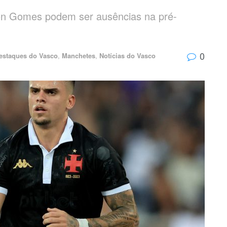
lon Gomes podem ser ausências na pré-
0
estaques do Vasco
,
Manchetes
,
Notícias do Vasco