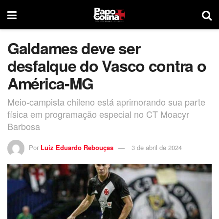
Galdames deve ser
desfalque do Vasco contra o
América-MG
Meio-campista chileno está aprimorando sua parte
física em programação especial no CT Moacyr
Barbosa
Por
Luiz Eduardo Rebouças
3 de abril de 2024