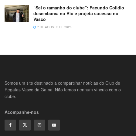
“Sei o tamanho do clube”: Facundo Colidio
desembarca no Rio e projeta sucesso no
Vasco
7 DE AGOSTO DE 2026
Somos um site destinado a compartilhar notícias do Club de
Regatas Vasco da Gama. Não temos nenhum vínculo com o
clube.
Acompanhe-nos