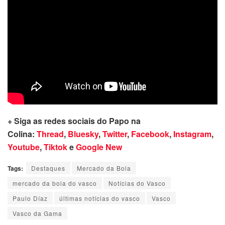
+ Siga as redes sociais do Papo na
Colina:
Thread
,
Bluesky
,
Twitter
,
Facebook
,
Instagram
,
Youtube
,
Tiktok
e
Google New
Tags:
Destaques
Mercado da Bola
mercado da bola do vasco
Notícias do Vasco
Paulo Díaz
últimas notícias do vasco
Vasco
Vasco da Gama