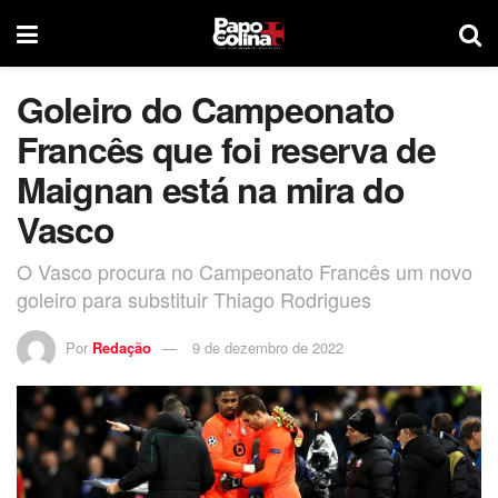
Goleiro do Campeonato
Francês que foi reserva de
Maignan está na mira do
Vasco
O Vasco procura no Campeonato Francês um novo
goleiro para substituir Thiago Rodrigues
Por
Redação
9 de dezembro de 2022