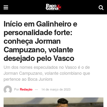
Início em Galinheiro e
personalidade forte:
conheça Jorman
Campuzano, volante
desejado pelo Vasco
Um dos nomes especulados no Vasco é o de
Jorman Campuzano, volante colombiano que
pertence ao Boca Juniors
Por
Redação
14 de março de 2023