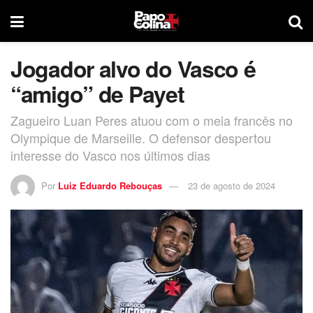
Jogador alvo do Vasco é
“amigo” de Payet
Zagueiro Luan Peres atuou com o meia francês no
Olympique de Marseille. O defensor despertou
interesse do Vasco nos últimos dias
Por
Luiz Eduardo Rebouças
23 de agosto de 2024