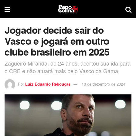
Jogador decide sair do
Vasco e jogará em outro
clube brasileiro em 2025
Zagueiro Miranda, de 24 anos, acertou sua ida para
o CRB e não atuará mais pelo Vasco da Gama
Por
Luiz Eduardo Rebouças
10 de dezembro de 2024