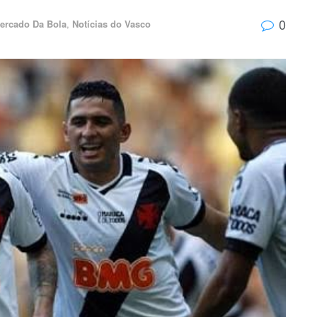
0
ercado Da Bola
,
Notícias do Vasco