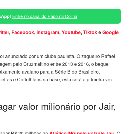
sApp!
Entre no canal do Papo na Colina
itter
,
Facebook
,
Instagram
,
Youtube
,
Tiktok
e
Google
oi anunciado por um clube paulista. O zagueiro Rafael
agem pelo Cruzmaltino entre 2013 e 2016, o beque
aixamento avaiano para a Série B do Brasileiro.
iras e Corinthians na base, esta será a primeira vez
gar valor milionário por Jair,
pagar R$ 20 milhões ao
Atlético-MG pelo volante Jair
. O