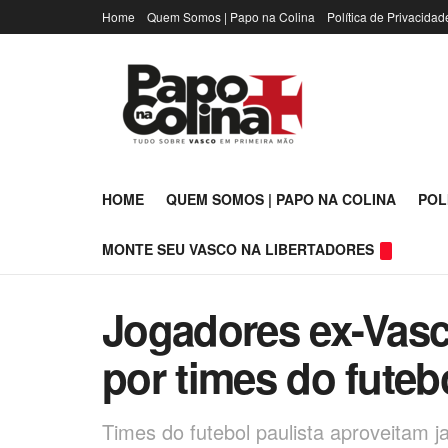
Home
Quem Somos | Papo na Colina
Política de Privacidad
HOME
QUEM SOMOS | PAPO NA COLINA
POL
MONTE SEU VASCO NA LIBERTADORES
Jogadores ex-Vas
por times do futeb
Times do futebol paulista aproveitam 