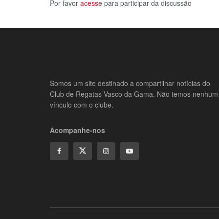
Por favor
acesse
para participar da discussão
Somos um site destinado a compartilhar notícias do
Club de Regatas Vasco da Gama. Não temos nenhum
vínculo com o clube.
Acompanhe-nos