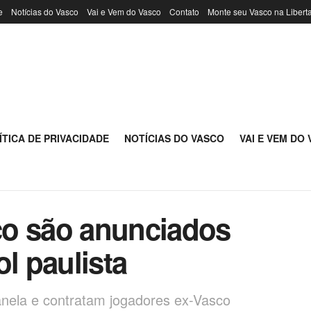
e
Notícias do Vasco
Vai e Vem do Vasco
Contato
Monte seu Vasco na Libert
ÍTICA DE PRIVACIDADE
NOTÍCIAS DO VASCO
VAI E VEM DO
co são anunciados
ol paulista
janela e contratam jogadores ex-Vasco