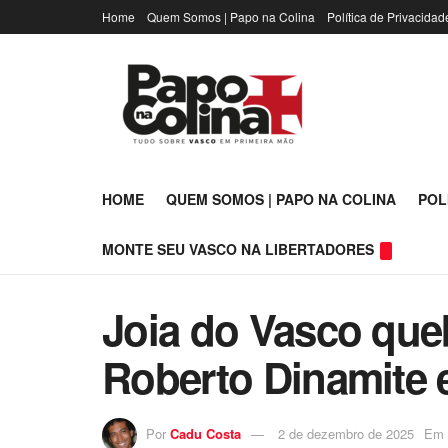
Home
Quem Somos | Papo na Colina
Política de Privacidad
HOME
QUEM SOMOS | PAPO NA COLINA
POL
MONTE SEU VASCO NA LIBERTADORES
Joia do Vasco que
Roberto Dinamite e
Por
Cadu Costa
2 de dezembro de 2025
Em