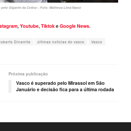
 pelo Gigante da Colina – Foto: Matheus Lima/Vasco
nstagram
,
Youtube
,
Tiktok
e
Google News
.
oberto Dinamite
últimas notícias do vasco
Vasco
Próxima publicação
Vasco é superado pelo Mirassol em São
Januário e decisão fica para a última rodada