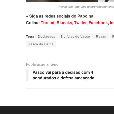
Rayan tem feito uma temporada brilhante
+ Siga as redes sociais do Papo na
Colina:
Thread
,
Bluesky
,
Twitter
,
Facebook
,
I
Tags:
Destaques
Notícias do Vasco
Rayan
R
Vasco da Gama
Publicação anterior
Vasco vai para a decisão com 4
pendurados e defesa ameaçada