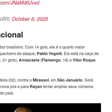
er.com/JNaMd0Jvxd
tsBR)
October 6, 2025
acional
bol brasileiro. Com 14 gols, ele é o quarto maior
mpanheiro de ataque,
Pablo Vegetti
. Ele está na caça de
o
, 21 gols),
Arrascaeta
(
Flamengo
, 18) e
Vitor Roque
feira (02), contra o
Mirassol
, em
São Januário
. Será
 nova joia e para
Rayan
tentar ampliar seus números
do país.