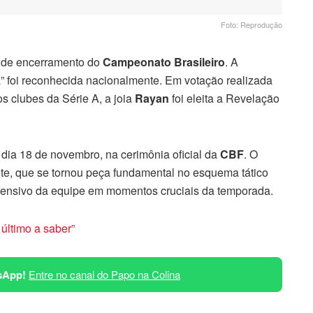
Foto: Reprodução
a de encerramento do
Campeonato Brasileiro
. A
” foi reconhecida nacionalmente. Em votação realizada
os clubes da Série A, a joia
Rayan
foi eleita a Revelação
 dia 18 de novembro, na cerimônia oficial da
CBF
. O
te, que se tornou peça fundamental no esquema tático
ensivo da equipe em momentos cruciais da temporada.
último a saber”
sApp!
Entre no canal do Papo na Colina