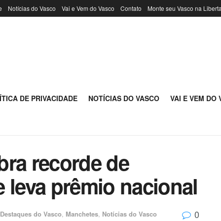
e
Notícias do Vasco
Vai e Vem do Vasco
Contato
Monte seu Vasco na Libert
ÍTICA DE PRIVACIDADE
NOTÍCIAS DO VASCO
VAI E VEM DO
bra recorde de
 leva prêmio nacional
0
Destaques do Vasco
,
Manchetes
,
Notícias do Vasco