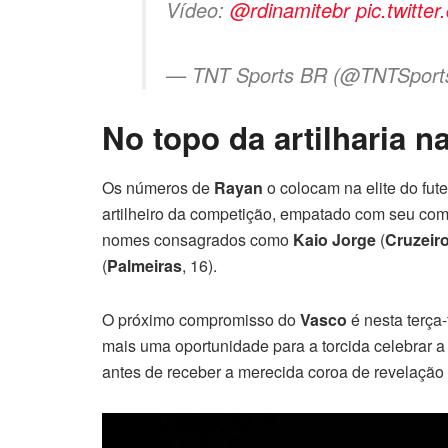
Vídeo:
@rdinamitebr
pic.twitt
— TNT Sports BR (@TNTSpor
No topo da artilharia n
Os números de
Rayan
o colocam na elite do fute
artilheiro da competição, empatado com seu co
nomes consagrados como
Kaio Jorge
(
Cruzeir
(
Palmeiras
, 16).
O próximo compromisso do
Vasco
é nesta terça-
mais uma oportunidade para a torcida celebrar a
antes de receber a merecida coroa de revelação 