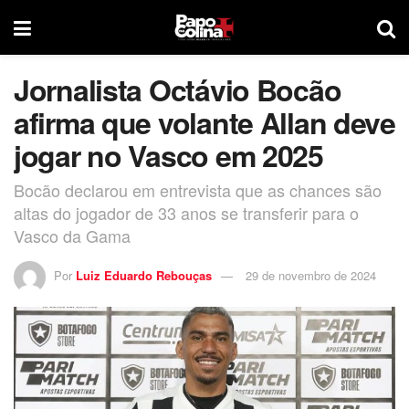
Jornalista Octávio Bocão
afirma que volante Allan deve
jogar no Vasco em 2025
Bocão declarou em entrevista que as chances são
altas do jogador de 33 anos se transferir para o
Vasco da Gama
Por
Luiz Eduardo Rebouças
29 de novembro de 2024