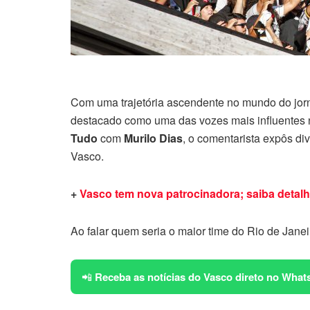
Com uma trajetória ascendente no mundo do jorn
destacado como uma das vozes mais influentes n
Tudo
com
Murilo Dias
, o comentarista expôs d
Vasco.
+
Vasco tem nova patrocinadora; saiba detal
Ao falar quem seria o maior time do Rio de Janeir
📲
Receba as notícias do Vasco direto no What