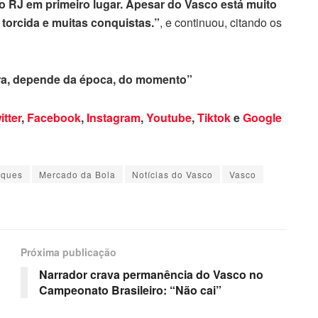
 RJ em primeiro lugar. Apesar do Vasco está muito
orcida e muitas conquistas.”
, e continuou, citando os
ra, depende da época, do momento”
itter
,
Facebook
,
Instagram
,
Youtube
,
Tiktok
e
Google
aques
Mercado da Bola
Notícias do Vasco
Vasco
Próxima publicação
Narrador crava permanência do Vasco no
Campeonato Brasileiro: “Não cai”