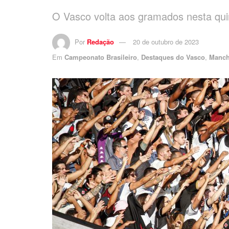
O Vasco volta aos gramados nesta quint
Por
Redação
20 de outubro de 2023
Em
Campeonato Brasileiro
,
Destaques do Vasco
,
Manch