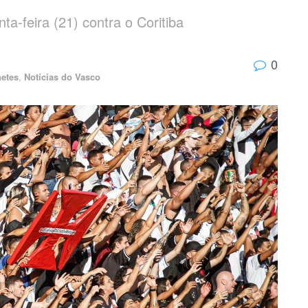
a-feira (21) contra o Coritiba
0
etes
,
Notícias do Vasco