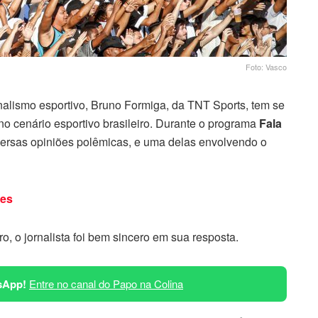
Foto: Vasco
alismo esportivo, Bruno Formiga, da TNT Sports, tem se
o cenário esportivo brasileiro. Durante o programa
Fala
iversas opiniões polêmicas, e uma delas envolvendo o
hes
o, o jornalista foi bem sincero em sua resposta.
sApp!
Entre no canal do Papo na Colina