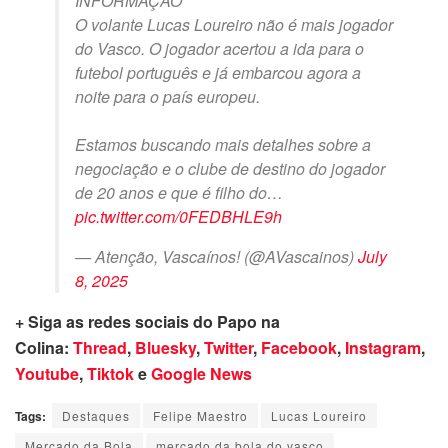
INFORMAÇÃO
O volante Lucas Loureiro não é mais jogador
do Vasco. O jogador acertou a ida para o
futebol português e já embarcou agora a
noite para o país europeu.
Estamos buscando mais detalhes sobre a
negociação e o clube de destino do jogador
de 20 anos e que é filho do…
pic.twitter.com/0FEDBHLE9h
— Atenção, Vascaínos! (@AVascainos)
July
8, 2025
+ Siga as redes sociais do Papo na
Colina:
Thread
,
Bluesky
,
Twitter
,
Facebook
,
Instagram
,
Youtube
,
Tiktok
e
Google News
Tags:
Destaques
Felipe Maestro
Lucas Loureiro
Mercado da Bola
mercado da bola do vasco