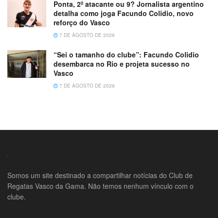
Ponta, 2º atacante ou 9? Jornalista argentino
detalha como joga Facundo Colidio, novo
reforço do Vasco
7 DE AGOSTO DE 2026
“Sei o tamanho do clube”: Facundo Colidio
desembarca no Rio e projeta sucesso no
Vasco
7 DE AGOSTO DE 2026
Somos um site destinado a compartilhar notícias do Club de
Regatas Vasco da Gama. Não temos nenhum vínculo com o
clube.