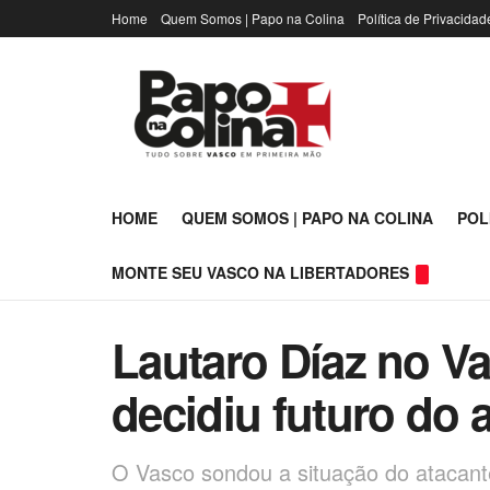
Home
Quem Somos | Papo na Colina
Política de Privacidad
HOME
QUEM SOMOS | PAPO NA COLINA
POL
MONTE SEU VASCO NA LIBERTADORES
Lautaro Díaz no Va
decidiu futuro do 
O Vasco sondou a situação do atacant