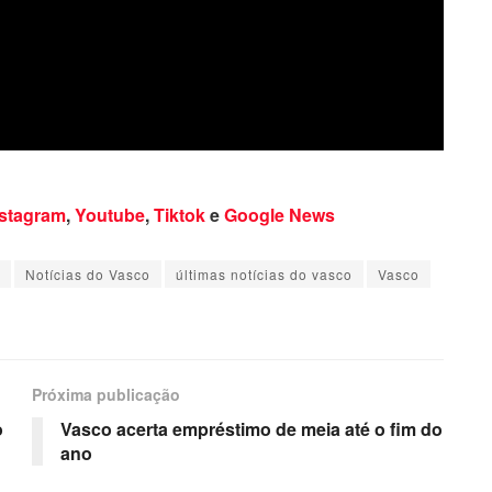
nstagram
,
Youtube
,
Tiktok
e
Google News
Notícias do Vasco
últimas notícias do vasco
Vasco
Próxima publicação
o
Vasco acerta empréstimo de meia até o fim do
ano