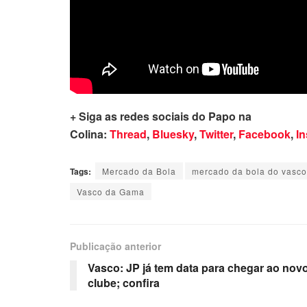
+ Siga as redes sociais do Papo na
Colina:
Thread
,
Bluesky
,
Twitter
,
Facebook
,
I
Tags:
Mercado da Bola
mercado da bola do vasco
Vasco da Gama
Publicação anterior
Vasco: JP já tem data para chegar ao nov
clube; confira