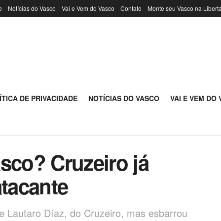
e
Notícias do Vasco
Vai e Vem do Vasco
Contato
Monte seu Vasco na Libert
ÍTICA DE PRIVACIDADE
NOTÍCIAS DO VASCO
VAI E VEM DO
sco? Cruzeiro já
atacante
e Lautaro Díaz, do Cruzeiro, mas esbarrou