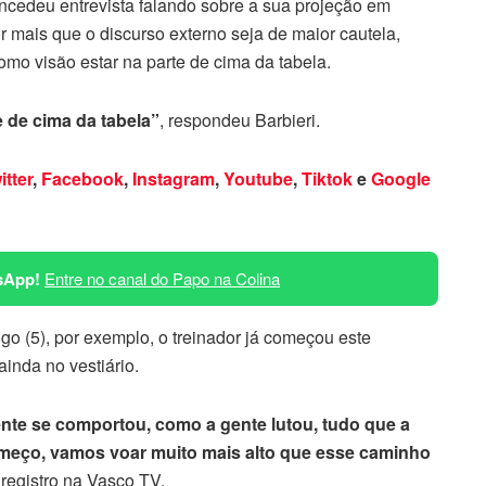
concedeu entrevista falando sobre a sua projeção em
r mais que o discurso externo seja de maior cautela,
omo visão estar na parte de cima da tabela.
e de cima da tabela”
, respondeu Barbieri.
itter
,
Facebook
,
Instagram
,
Youtube
,
Tiktok
e
Google
sApp!
Entre no canal do Papo na Colina
go (5), por exemplo, o treinador já começou este
inda no vestiário.
nte se comportou, como a gente lutou, tudo que a
omeço, vamos voar muito mais alto que esse caminho
registro na Vasco TV.