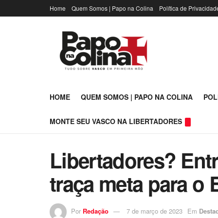
Home
Quem Somos | Papo na Colina
Política de Privacidad
HOME
QUEM SOMOS | PAPO NA COLINA
POL
MONTE SEU VASCO NA LIBERTADORES
Libertadores? Entr
traça meta para o B
Por
Redação
7 de março de 2023
Em
Desta