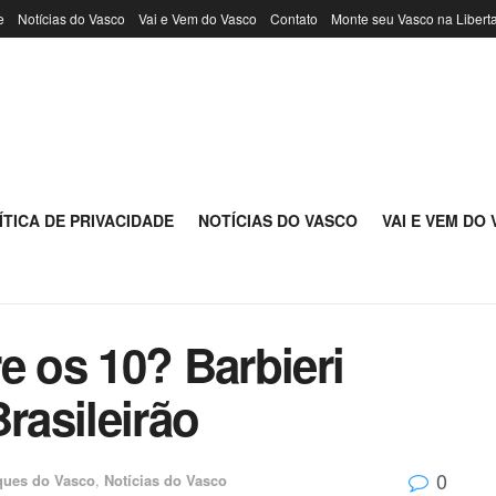
e
Notícias do Vasco
Vai e Vem do Vasco
Contato
Monte seu Vasco na Libert
ÍTICA DE PRIVACIDADE
NOTÍCIAS DO VASCO
VAI E VEM DO
e os 10? Barbieri
rasileirão
0
ques do Vasco
,
Notícias do Vasco