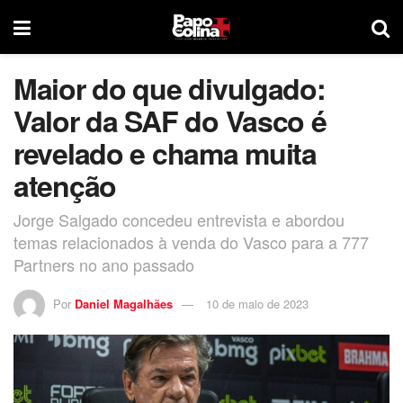
Maior do que divulgado:
Valor da SAF do Vasco é
revelado e chama muita
atenção
Jorge Salgado concedeu entrevista e abordou
temas relacionados à venda do Vasco para a 777
Partners no ano passado
Por
Daniel Magalhães
10 de maio de 2023