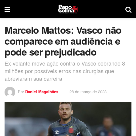
Marcelo Mattos: Vasco não
comparece em audiência e
pode ser prejudicado
Ex-volante move ação contra o Vasco cobrando 8
milhões por possíveis erros nas cirurgias que
abreviaram sua carreira
Por
Daniel Magalhães
28 de março de 2023