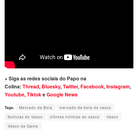
+ Siga as redes sociais do Papo na
Colina:
Thread
,
Bluesky
,
Twitter
,
Facebook
,
Instagram
,
Youtube
,
Tiktok
e
Google News
Tags:
Mercado da Bola
mercado da bola do vasco
Notícias do Vasco
últimas notícias do vasco
Vasco
Vasco da Gama