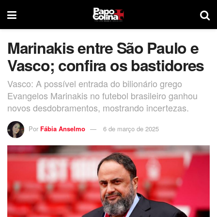
Marinakis entre São Paulo e
Vasco; confira os bastidores
Vasco: A possível entrada do bilionário grego
Evangelos Marinakis no futebol brasileiro ganhou
novos desdobramentos, mostrando incertezas.
Por
Fábia Anselmo
6 de março de 2025