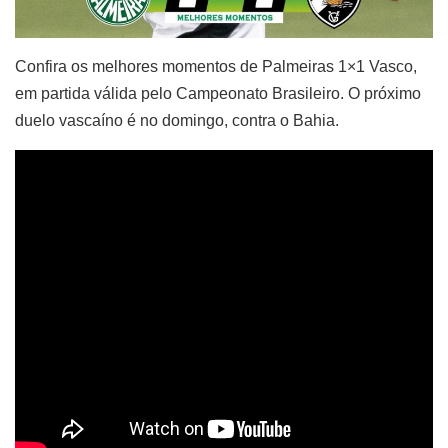
Confira os melhores momentos de Palmeiras 1×1 Vasco,
em partida válida pelo Campeonato Brasileiro. O próximo
duelo vascaíno é no domingo, contra o Bahia.