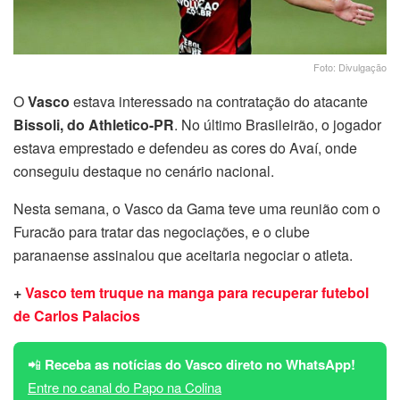
Foto: Divulgação
O
Vasco
estava interessado na contratação do atacante
Bissoli, do Athletico-PR
. No último Brasileirão, o jogador
estava emprestado e defendeu as cores do Avaí, onde
conseguiu destaque no cenário nacional.
Nesta semana, o Vasco da Gama teve uma reunião com o
Furacão para tratar das negociações, e o clube
paranaense assinalou que aceitaria negociar o atleta.
+
Vasco tem truque na manga para recuperar futebol
de Carlos Palacios
📲
Receba as notícias do Vasco direto no WhatsApp!
Entre no canal do Papo na Colina