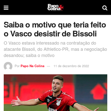
Saiba o motivo que teria feito
o Vasco desistir de Bissoli
O Vasco estava interessado na contratação do
atacante Bissoli, do Athletico-PR, mas a negociação
desandou; saiba o motivo
Por
Papo Na Colina
11 de dezembro de 2022