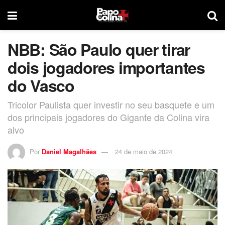
NBB: São Paulo quer tirar
dois jogadores importantes
do Vasco
Tricolor Paulista quer investir no seu basquete e um
dos principais jogadores do Gigante da Colina vira
alvo
Por
Daniel Magalhães
24 de maio de 2024