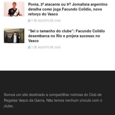
Ponta, 2º atacante ou 9? Jornalista argentino
detalha como joga Facundo Colidio, novo
reforço do Vasco
7 DE AGOSTO DE 2026
“Sei o tamanho do clube”: Facundo Colidio
desembarca no Rio e projeta sucesso no
Vasco
7 DE AGOSTO DE 2026
Somos um site destinado a compartilhar notícias do Club de
Regatas Vasco da Gama. Não temos nenhum vínculo com o
clube.