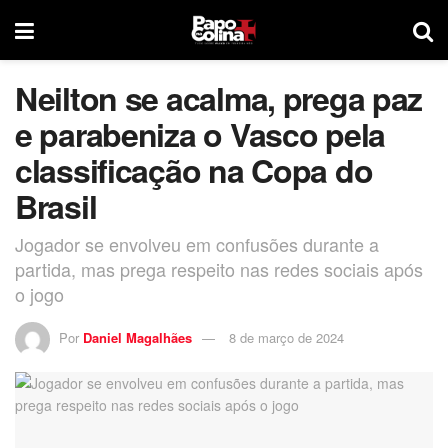
Neilton se acalma, prega paz
e parabeniza o Vasco pela
classificação na Copa do
Brasil
Jogador se envolveu em confusões durante a
partida, mas prega respeito nas redes sociais após
o jogo
Por
Daniel Magalhães
8 de março de 2024