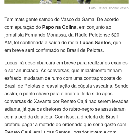
Foto: Rafael RIbeiro/ Vasco
Tem mais gente saindo do Vasco da Gama. De acordo
com apuração do
Papo na Colina
, em conjunto ao
jornalista Fernando Monassa, da Rádio Pelotense 620
AM, foi confirmada a saída do meia
Lucas Santos
, que
em breve será confirmado no Brasil de Pelotas.
Lucas irá desembarcará em breve para realizar os exames
e ser anunciado. As conversas, que inicialmente tinham
esfriado, mudaram de rumo com uma contraproposta do
Brasil de Pelotas e reavaliação da cúpula vascaína. Sendo
assim, o ponto chave para o acordo, teria sido após
conversas do Xavante por Renato Cajá não serem levadas
adiante, já que os diretores do rubro-negro se assustaram
com a pedida do atleta. Com isso, a diretoria do Brasil
preferiu pagar a metade do ordenado que seria gasto com
Renato Cajá, em Lucas Santos, jogador jovem e com