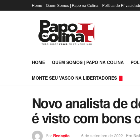
Home
Quem Somos | Papo na Colina
Política de Privacidad
HOME
QUEM SOMOS | PAPO NA COLINA
POL
MONTE SEU VASCO NA LIBERTADORES
Novo analista de
é visto com bons 
Por
Redação
6 de setembro de 2022
Em
Not