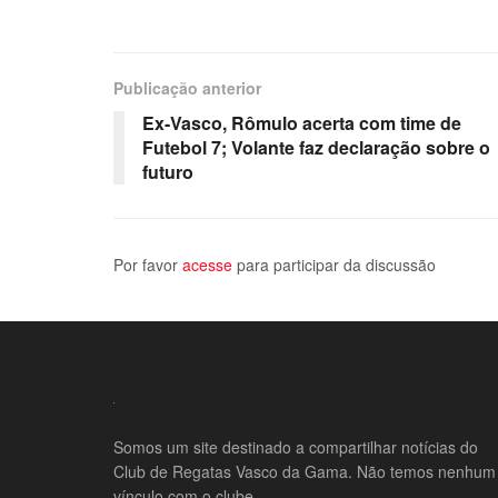
Publicação anterior
Ex-Vasco, Rômulo acerta com time de
Futebol 7; Volante faz declaração sobre o
futuro
Por favor
acesse
para participar da discussão
Somos um site destinado a compartilhar notícias do
Club de Regatas Vasco da Gama. Não temos nenhum
vínculo com o clube.