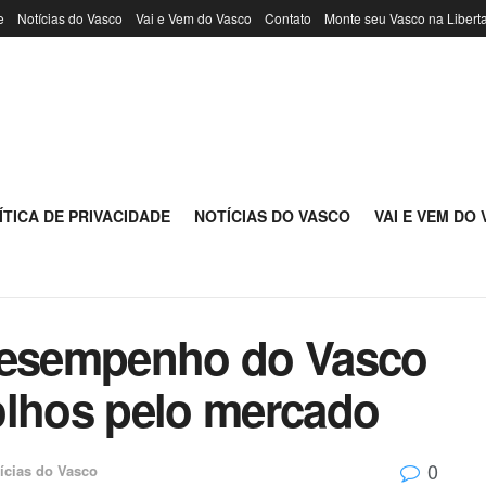
e
Notícias do Vasco
Vai e Vem do Vasco
Contato
Monte seu Vasco na Libert
ÍTICA DE PRIVACIDADE
NOTÍCIAS DO VASCO
VAI E VEM DO
 desempenho do Vasco
olhos pelo mercado
0
ícias do Vasco