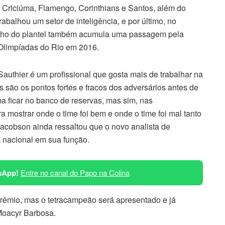
r Criciúma, Flamengo, Corinthians e Santos, além do
rabalhou um setor de inteligência, e por último, no
nho do plantel também acumula uma passagem pela
 Olimpíadas do Rio em 2016.
uthier é um profissional que gosta mais de trabalhar na
 são os pontos fortes e fracos dos adversários antes de
ma ficar no banco de reservas, mas sim, nas
 mostrar onde o time foi bem e onde o time foi mal tanto
 Jacobson ainda ressaltou que o novo analista de
 nacional em sua função.
sApp!
Entre no canal do Papo na Colina
Grêmio, mas o tetracampeão será apresentado e já
Moacyr Barbosa.