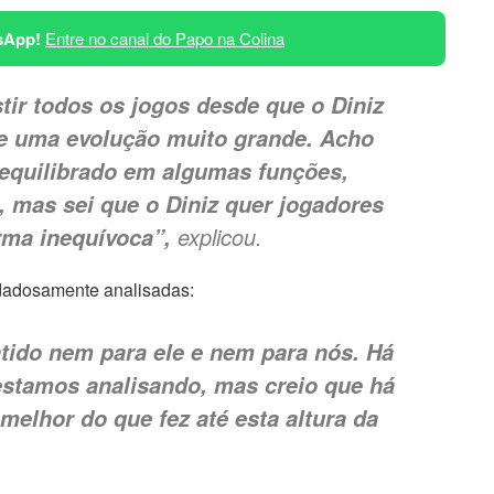
sApp!
Entre no canal do Papo na Colina
tir todos os jogos desde que o Diniz
e uma evolução muito grande. Acho
equilibrado em algumas funções,
l, mas sei que o Diniz quer jogadores
explicou.
rma inequívoca”,
idadosamente analisadas:
ntido nem para ele e nem para nós. Há
 estamos analisando, mas creio que há
 melhor do que fez até esta altura da