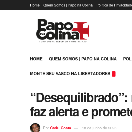
Home
Quem Somos | Papo na Colina
Política de Privacidad
HOME
QUEM SOMOS | PAPO NA COLINA
POL
MONTE SEU VASCO NA LIBERTADORES
“Desequilibrado”: 
faz alerta e prome
Por
Cadu Costa
18 de junho de 2025