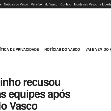
e
Notícias do Vasco
Vai e Vem do Vasco
Contato
Monte seu Vasco na Libert
ÍTICA DE PRIVACIDADE
NOTÍCIAS DO VASCO
VAI E VEM DO
ginho recusou
as equipes após
do Vasco