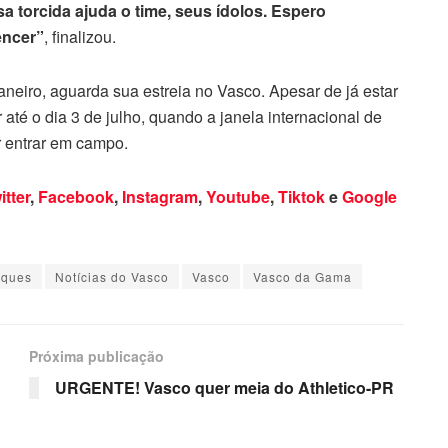
a torcida ajuda o time, seus ídolos. Espero
encer”
, finalizou.
neiro, aguarda sua estreia no Vasco. Apesar de já estar
té o dia 3 de julho, quando a janela internacional de
r entrar em campo.
itter
,
Facebook
,
Instagram
,
Youtube
,
Tiktok
e
Google
aques
Notícias do Vasco
Vasco
Vasco da Gama
Próxima publicação
URGENTE! Vasco quer meia do Athletico-PR