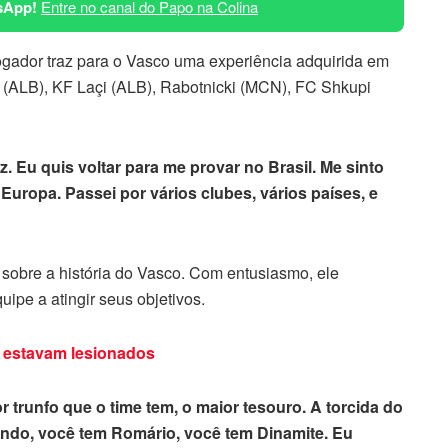
sApp!
Entre no canal do Papo na Colina
ogador traz para o Vasco uma experiência adquirida em
(ALB), KF Laçi (ALB), Rabotnicki (MCN), FC Shkupi
z. Eu quis voltar para me provar no Brasil. Me sinto
uropa. Passei por vários clubes, vários países, e
sobre a história do Vasco. Com entusiasmo, ele
uipe a atingir seus objetivos.
e estavam lesionados
r trunfo que o time tem, o maior tesouro. A torcida do
ndo, você tem Romário, você tem Dinamite. Eu