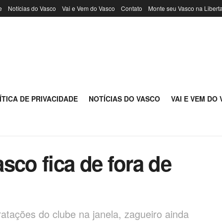
e
Notícias do Vasco
Vai e Vem do Vasco
Contato
Monte seu Vasco na Libert
ÍTICA DE PRIVACIDADE
NOTÍCIAS DO VASCO
VAI E VEM DO
sco fica de fora de
atações do clube na janela, zagueiro ainda