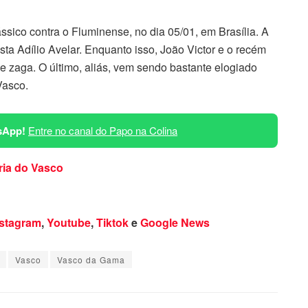
ssico contra o Fluminense, no dia 05/01, em Brasília. A
sta Adílio Avelar. Enquanto isso, João Victor e o recém
e zaga. O último, aliás, vem sendo bastante elogiado
Vasco.
sApp!
Entre no canal do Papo na Colina
ria do Vasco
nstagram
,
Youtube
,
Tiktok
e
Google News
Vasco
Vasco da Gama