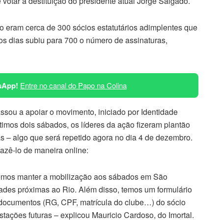
 votar a destituição do presidente atual Jorge Salgado.
eram cerca de 300 sócios estatutários adimplentes que
os dias subiu para 700 o número de assinaturas,
sApp!
Entre no canal do Papo na Colina
ssou a apoiar o movimento, iniciado por Identidade
timos dois sábados, os líderes da ação fizeram plantão
s – algo que será repetido agora no dia 4 de dezembro.
fazê-lo de maneira online:
emos manter a mobilização aos sábados em São
dades próximas ao Rio. Além disso, temos um formulário
 documentos (RG, CPF, matrícula do clube…) do sócio
stações futuras – explicou Mauricio Cardoso, do Imortal.