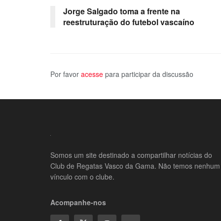
Jorge Salgado toma a frente na
reestruturação do futebol vascaíno
Por favor
acesse
para participar da discussão
Somos um site destinado a compartilhar notícias do
Club de Regatas Vasco da Gama. Não temos nenhum
vínculo com o clube.
Acompanhe-nos