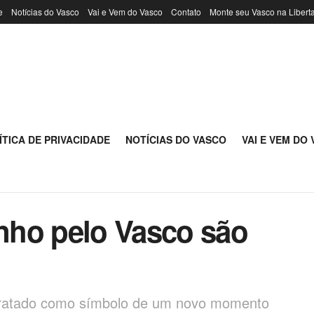
e
Notícias do Vasco
Vai e Vem do Vasco
Contato
Monte seu Vasco na Libert
ÍTICA DE PRIVACIDADE
NOTÍCIAS DO VASCO
VAI E VEM DO
nho pelo Vasco são
tratado como símbolo de um novo momento