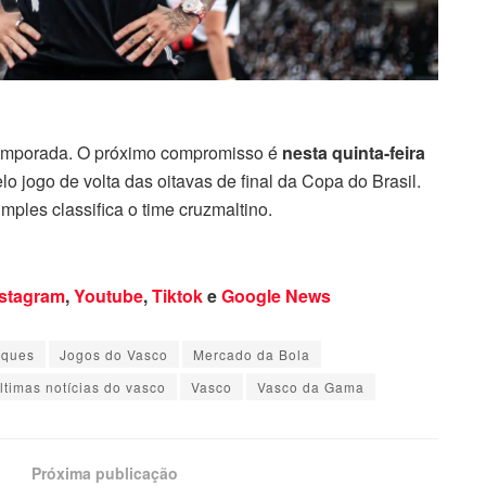
temporada. O próximo compromisso é
nesta quinta-feira
elo jogo de volta das oitavas de final da Copa do Brasil.
mples classifica o time cruzmaltino.
nstagram
,
Youtube
,
Tiktok
e
Google News
aques
Jogos do Vasco
Mercado da Bola
ltimas notícias do vasco
Vasco
Vasco da Gama
Próxima publicação