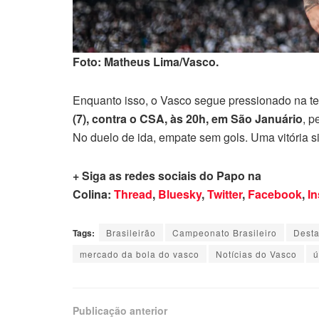
Foto: Matheus Lima/Vasco.
Enquanto isso, o Vasco segue pressionado na 
(7), contra o CSA, às 20h, em São Januário
, p
No duelo de ida, empate sem gols. Uma vitória si
+ Siga as redes sociais do Papo na
Colina:
Thread
,
Bluesky
,
Twitter
,
Facebook
,
I
Tags:
Brasileirão
Campeonato Brasileiro
Dest
mercado da bola do vasco
Notícias do Vasco
ú
Publicação anterior