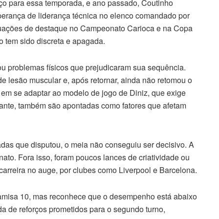
rço para essa temporada, e ano passado, Coutinho
perança de liderança técnica no elenco comandado por
 atuações de destaque no Campeonato Carioca e na Copa
o tem sido discreta e apagada.
ou problemas físicos que prejudicaram sua sequência.
 de lesão muscular e, após retornar, ainda não retomou o
de em se adaptar ao modelo de jogo de Diniz, que exige
stante, também são apontadas como fatores que afetam
das que disputou, o meia não conseguiu ser decisivo. A
ato. Fora isso, foram poucos lances de criatividade ou
arreira no auge, por clubes como Liverpool e Barcelona.
 camisa 10, mas reconhece que o desempenho está abaixo
a de reforços prometidos para o segundo turno,