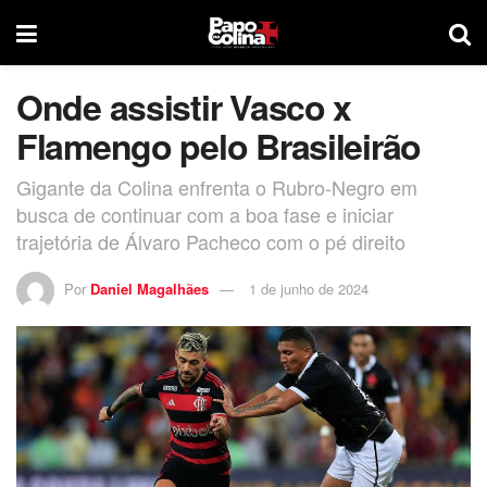
Onde assistir Vasco x
Flamengo pelo Brasileirão
Gigante da Colina enfrenta o Rubro-Negro em
busca de continuar com a boa fase e iniciar
trajetória de Álvaro Pacheco com o pé direito
Por
Daniel Magalhães
1 de junho de 2024