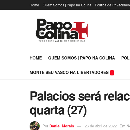
Home
Quem Somos | Papo na Colina
Política de Privacidad
HOME
QUEM SOMOS | PAPO NA COLINA
POL
MONTE SEU VASCO NA LIBERTADORES
Palacios será rela
quarta (27)
Por
Daniel Morais
26 de abril de 2022
Em
N