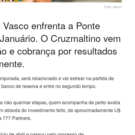
Foto: Vasco
o Vasco enfrenta a Ponte
 Januário. O Cruzmaltino vem
o e cobrança por resultados
mente.
emporada, será relacionado e vai estrear na partida de
 banco de reserva e entre no segundo tempo.
ara não queimar etapas, quem acompanha de perto avalia
em através do investimento feito, de aproximadamente U$
a 777 Partners.
cio de abril e passou pelo processo de