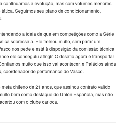
na continuamos a evolução, mas com volumes menores
o e tática. Seguimos seu plano de condicionamento,
s.
 entendendo a ideia de que em competições como a Série
cnica sobressaia. Ele treinou muito, sem parar um
asco nos pede e está à disposição da comissão técnica
ce ele conseguiu atingir. O desafio agora é transportar
Confiamos muito que isso vai acontecer, e Palácios ainda
lix, coordenador de performance do Vasco.
o meia chileno de 21 anos, que assinou contrato valido
giu muito bem como destaque do Unión Española, mas não
acertou com o clube carioca.