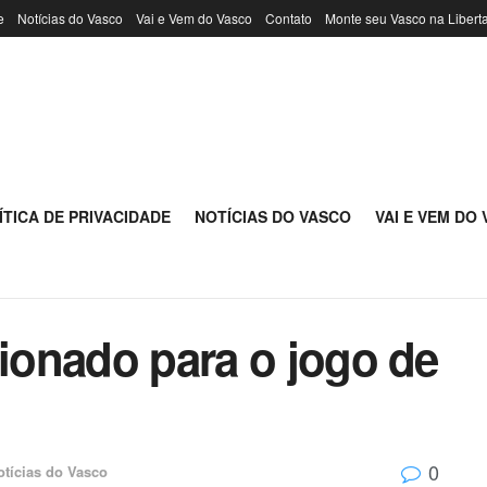
e
Notícias do Vasco
Vai e Vem do Vasco
Contato
Monte seu Vasco na Libert
ÍTICA DE PRIVACIDADE
NOTÍCIAS DO VASCO
VAI E VEM DO
cionado para o jogo de
0
otícias do Vasco