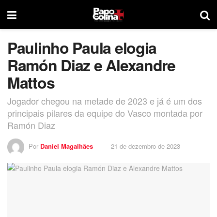
Paulinho Paula elogia
Ramón Diaz e Alexandre
Mattos
Jogador chegou na metade de 2023 e já é um dos
principais pilares da equipe do Vasco montada por
Ramón Diaz
Por
Daniel Magalhães
21 de dezembro de 2023