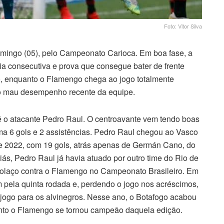
Foto: Vitor Silva
omingo (05), pelo Campeonato Carioca. Em boa fase, a
ória consecutiva e prova que consegue bater de frente
o, enquanto o Flamengo chega ao jogo totalmente
ao mau desempenho recente da equipe.
é o atacante Pedro Raul. O centroavante vem tendo boas
oma 6 gols e 2 assistências. Pedro Raul chegou ao Vasco
de 2022, com 19 gols, atrás apenas de Germán Cano, do
ás, Pedro Raul já havia atuado por outro time do Rio de
golaço contra o Flamengo no Campeonato Brasileiro. Em
 pela quinta rodada e, perdendo o jogo nos acréscimos,
 jogo para os alvinegros. Nesse ano, o Botafogo acabou
nto o Flamengo se tornou campeão daquela edição.