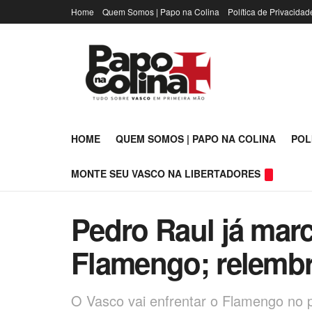
Home
Quem Somos | Papo na Colina
Política de Privacidad
HOME
QUEM SOMOS | PAPO NA COLINA
POL
MONTE SEU VASCO NA LIBERTADORES
Pedro Raul já mar
Flamengo; relemb
O Vasco vai enfrentar o Flamengo no