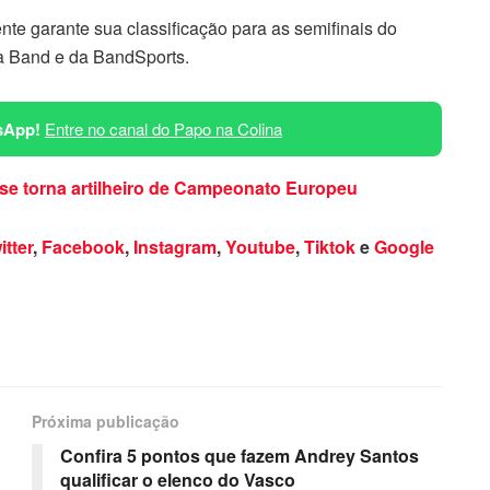
te garante sua classificação para as semifinais do
a Band e da BandSports.
sApp!
Entre no canal do Papo na Colina
se torna artilheiro de Campeonato Europeu
itter
,
Facebook
,
Instagram
,
Youtube
,
Tiktok
e
Google
Próxima publicação
o
Confira 5 pontos que fazem Andrey Santos
qualificar o elenco do Vasco