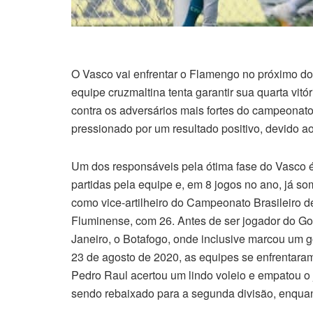
O Vasco vai enfrentar o Flamengo no próximo d
equipe cruzmaltina tenta garantir sua quarta vit
contra os adversários mais fortes do campeonat
pressionado por um resultado positivo, devido 
Um dos responsáveis pela ótima fase do Vasco 
partidas pela equipe e, em 8 jogos no ano, já s
como vice-artilheiro do Campeonato Brasileiro 
Fluminense, com 26. Antes de ser jogador do Goi
Janeiro, o Botafogo, onde inclusive marcou um 
23 de agosto de 2020, as equipes se enfrentaram
Pedro Raul acertou um lindo voleio e empatou o
sendo rebaixado para a segunda divisão, enqua