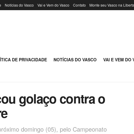
e
Notícias do Vasco
Vai e Vem do Vasco
Contato
Monte seu Vasco na Libert
ÍTICA DE PRIVACIDADE
NOTÍCIAS DO VASCO
VAI E VEM DO
cou golaço contra o
re
 próximo domingo (05), pelo Campeonato