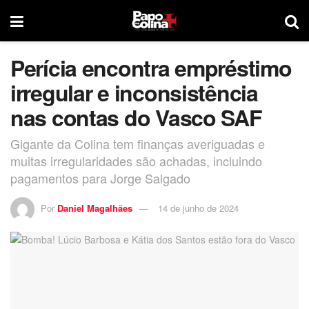
Perícia encontra empréstimo
irregular e inconsistência
nas contas do Vasco SAF
Gigante da Colina tem finanças averiguadas e
muitas irregularidades são achadas, incluindo
pagamentos para Jorge Salgado
Por
Daniel Magalhães
14 de junho de 2024