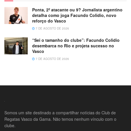
Ponta, 2º atacante ou 9? Jornalista argentino
detalha como joga Facundo Colidio, novo
reforço do Vasco
7 DE AGOSTO DE 2026
“Sei o tamanho do clube”: Facundo Colidio
desembarca no Rio e projeta sucesso no
Vasco
7 DE AGOSTO DE 2026
Somos um site destinado a compartilhar notícias do Club de
Regatas Vasco da Gama. Não temos nenhum vínculo com o
clube.