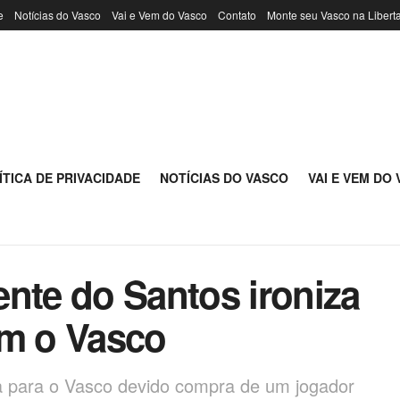
e
Notícias do Vasco
Vai e Vem do Vasco
Contato
Monte seu Vasco na Libert
ÍTICA DE PRIVACIDADE
NOTÍCIAS DO VASCO
VAI E VEM DO
nte do Santos ironiza
om o Vasco
ia para o Vasco devido compra de um jogador