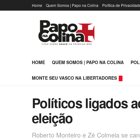
Home
Quem Somos | Papo na Colina
Política de Privacidad
HOME
QUEM SOMOS | PAPO NA COLINA
POL
MONTE SEU VASCO NA LIBERTADORES
Políticos ligados
eleição
Roberto Monteiro e Zé Colmeia se can