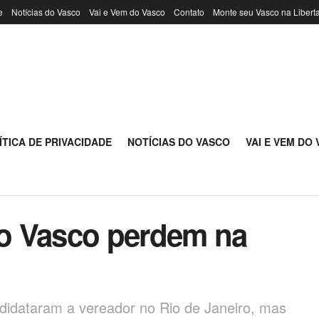
e
Notícias do Vasco
Vai e Vem do Vasco
Contato
Monte seu Vasco na Libert
ÍTICA DE PRIVACIDADE
NOTÍCIAS DO VASCO
VAI E VEM DO
 ao Vasco perdem na
didataram a vereador no Rio de Janeiro, mas