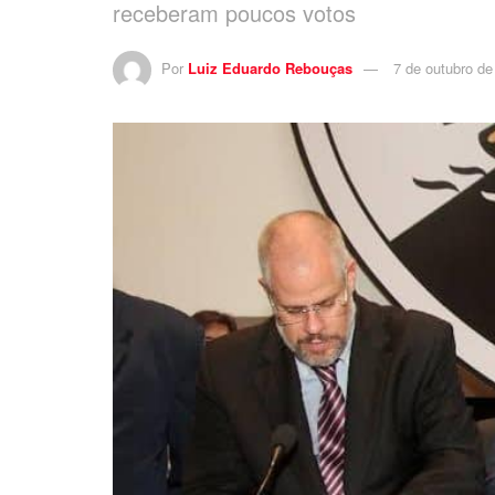
receberam poucos votos
Por
Luiz Eduardo Rebouças
7 de outubro de