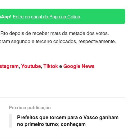
sApp!
Entre no canal do Papo na Colina
o Rio depois de receber mais da metade dos votos.
ram segundo e terceiro colocados, respectivamente.
nstagram
,
Youtube
,
Tiktok
e
Google News
Próxima publicação
Prefeitos que torcem para o Vasco ganham
no primeiro turno; conheçam