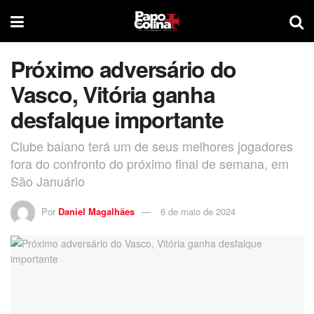
Próximo adversário do
Vasco, Vitória ganha
desfalque importante
Clube baiano terá um de seus melhores jogadores
fora do confronto do próximo final de semana, em
São Januário
Por
Daniel Magalhães
6 de maio de 2024