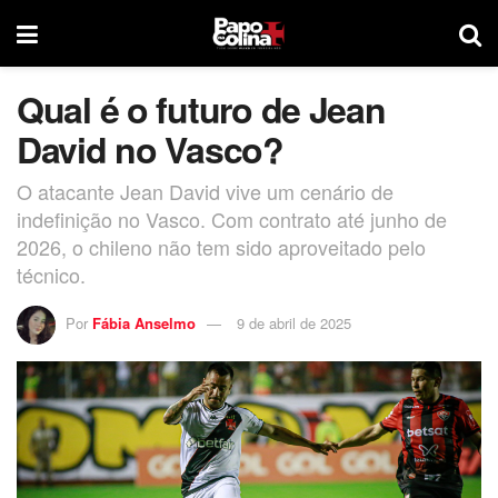
Qual é o futuro de Jean
David no Vasco?
O atacante Jean David vive um cenário de
indefinição no Vasco. Com contrato até junho de
2026, o chileno não tem sido aproveitado pelo
técnico.
Por
Fábia Anselmo
9 de abril de 2025