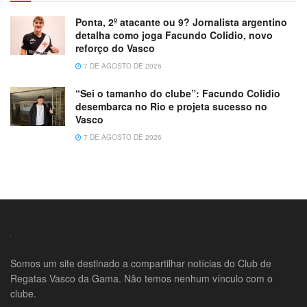
Ponta, 2º atacante ou 9? Jornalista argentino
detalha como joga Facundo Colidio, novo
reforço do Vasco
7 DE AGOSTO DE 2026
“Sei o tamanho do clube”: Facundo Colidio
desembarca no Rio e projeta sucesso no
Vasco
7 DE AGOSTO DE 2026
Somos um site destinado a compartilhar notícias do Club de
Regatas Vasco da Gama. Não temos nenhum vínculo com o
clube.